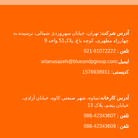
آدرس شرکت:
تهران، خیابان سهروردی شمالی، نرسیده به
چهارراه مطهری، کوچه باغ، پلاک51 واحد 9
تلفن :
91072222-021
ایمیل:
arianasazeh@blueandpgroup.com
کدپستی:
1576938911
آدرس کارخانه:
ساوه، شهر صنعتی کاوه، خیابان آزادی،
خیابان پنجم، پلاک 13
تلفن :
42343607-086
تلفن :
42343609-086